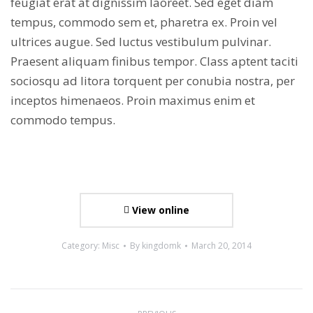
feugiat erat at dignissim laoreet. Sed eget diam
tempus, commodo sem et, pharetra ex. Proin vel
ultrices augue. Sed luctus vestibulum pulvinar.
Praesent aliquam finibus tempor. Class aptent taciti
sociosqu ad litora torquent per conubia nostra, per
inceptos himenaeos. Proin maximus enim et
commodo tempus.
View online
Category:
Misc
By
kingdomk
March 20, 2014
Project