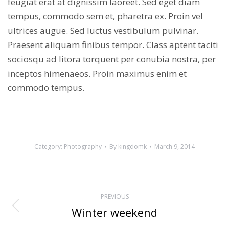
feugiat erat at dignissim laoreet. Sed eget diam
tempus, commodo sem et, pharetra ex. Proin vel
ultrices augue. Sed luctus vestibulum pulvinar.
Praesent aliquam finibus tempor. Class aptent taciti
sociosqu ad litora torquent per conubia nostra, per
inceptos himenaeos. Proin maximus enim et
commodo tempus.
Category:
Photography
By
kingdomk
March 9, 2014
Project
PREVIOUS
navigation
Winter weekend
Previous
project: