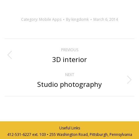
Category:
Mobile Apps
By
kingdomk
March 6, 2014
Project
PREVIOUS
navigation
3D interior
Previous
project:
NEXT
Studio photography
Next
project:
Useful Links
412-531-6227 ext. 103 • 255 Washington Road, Pittsburgh, Pennsylvania